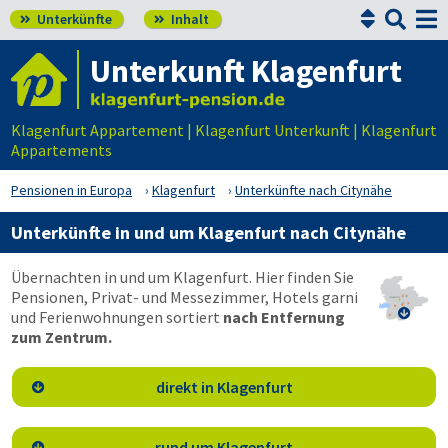


Unterkünfte
Inhalt


Unterkunft Klagenfurt
Klagenfurt Appartement | Klagenfurt Unterkunft | Klagenfurt
Appartements
Pensionen in Europa
Klagenfurt
Unterkünfte nach Citynähe
Unterkünfte in und um Klagenfurt nach Citynähe
Übernachten in und um Klagenfurt. Hier finden Sie
Pensionen, Privat- und Messezimmer, Hotels garni

und Ferienwohnungen sortiert
nach Entfernung
zum Zentrum.
direkt in Klagenfurt

rund um Klagenfurt
