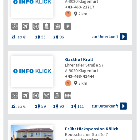
A-9020
Klagenfurt
+43-463-21717
2 km
7


zur Unterkunft
Zi.
ab €:
1
55
2
96


Gasthof Krall
Ehrentaler Straße 57
A-9020
Klagenfurt
+43-463-41444
3 km
9


zur Unterkunft
Zi.
ab €:
1
59
2
90
3
111



Frühstückspension Kölich
Keutschacher Straße 7