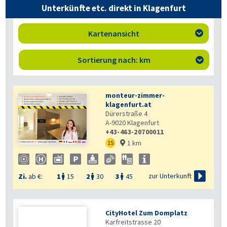
Unterkünfte etc. direkt in Klagenfurt
Kartenansicht

Sortierung nach: km

monteur-zimmer-
klagenfurt.at
Dürerstraße 4
A-9020
Klagenfurt
+43-463-20700011
1 km
15


zur Unterkunft
Zi.
ab €:
1
15
2
30
3
45



CityHotel Zum Domplatz
Karfreitstrasse 20