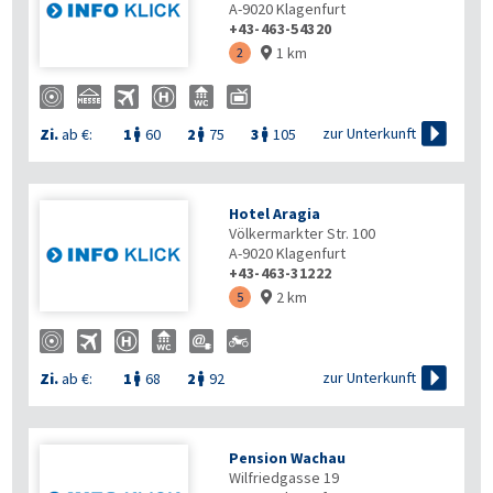
A-9020
Klagenfurt
+43-463-54320
1 km
2


zur Unterkunft
Zi.
ab €:
1
60
2
75
3
105



Hotel Aragia
Völkermarkter Str. 100
A-9020
Klagenfurt
+43-463-31222
2 km
5


zur Unterkunft
Zi.
ab €:
1
68
2
92


Pension Wachau
Wilfriedgasse 19