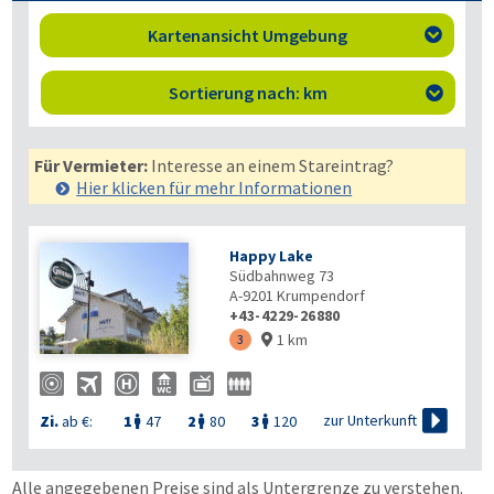
Kartenansicht Umgebung

Sortierung nach: km

Für Vermieter:
Interesse an einem Stareintrag?
Hier klicken für mehr
Informationen
Happy Lake
Südbahnweg 73
A-9201
Krumpendorf
+43-4229-26880
1 km
3


zur Unterkunft
Zi.
ab €:
1
47
2
80
3
120



Alle angegebenen Preise sind als Untergrenze zu verstehen.