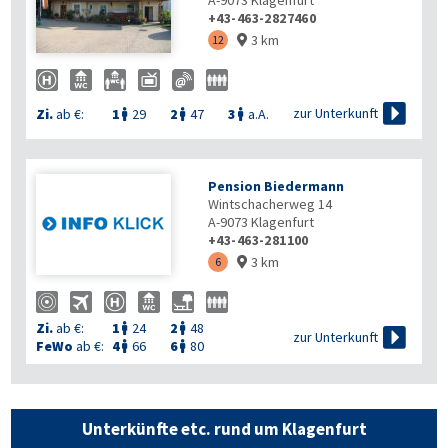
A-9073
Klagenfurt
+43-463-2827460
3 km
12


zur Unterkunft
Zi.
ab €:
1
29
2
47
3
a.A.



Pension Biedermann
Wintschacherweg 14
A-9073
Klagenfurt
+43-463-281100
3 km
6

Zi.
ab €:
1
24
2
48



zur Unterkunft
FeWo
ab €:
4
66
6
80


Unterkünfte etc. rund um Klagenfurt