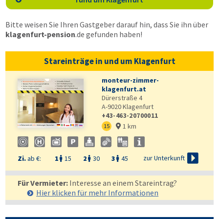
Bitte weisen Sie Ihren Gastgeber darauf hin, dass Sie ihn über
klagenfurt-pension
.de
gefunden haben!
Stareinträge in und um Klagenfurt
monteur-zimmer-
klagenfurt.at
Dürerstraße 4
A-9020
Klagenfurt
+43-463-20700011
1 km
15


zur Unterkunft
Zi.
ab €:
1
15
2
30
3
45



Für Vermieter:
Interesse an einem Stareintrag?
Hier klicken für mehr
Informationen